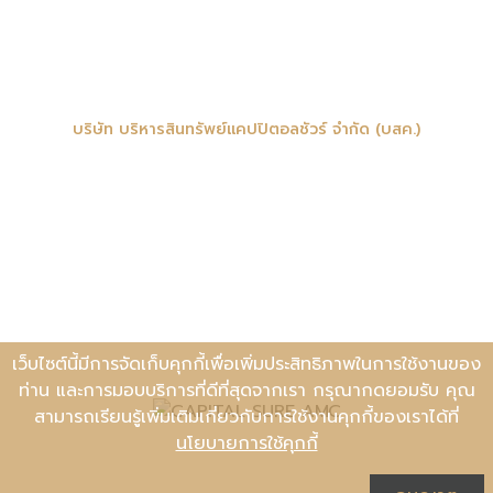
บริษัท บริหารสินทรัพย์แคปปิตอลชัวร์ จำกัด (บสค.)
เลขที่ 101 ทรู ดิจิทัล พาร์ค อาคารกริฟฟิน ชั้น 14 ห้อง 1402 ถนน
สุขุมวิท แขวงบางจาก เขตพระโขนง กรุงเทพมหานคร 10260
account2@capitalsure-amc.com
095-545-2556
เว็บไซต์นี้มีการจัดเก็บคุกกี้เพื่อเพิ่มประสิทธิภาพในการใช้งานของ
ท่าน และการมอบบริการที่ดีที่สุดจากเรา กรุณากดยอมรับ คุณ
สามารถเรียนรู้เพิ่มเติมเกี่ยวกับการใช้งานคุกกี้ของเราได้ที่
นโยบายการใช้คุกกี้