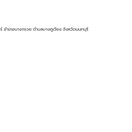
์ อำเภอบางกรวย ตำบลบางคูเวียง จังหวัดนนทบุรี