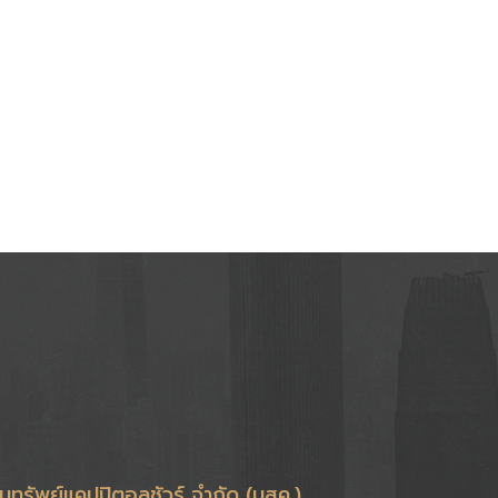
ินทรัพย์แคปปิตอลชัวร์ จำกัด (บสค.)