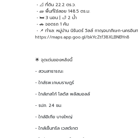
 • 📐 ที่ดิน 22.2 ตร.ว.
 • 🧱 พื้นที่ใช้สอย 148.5 ตร.ม.
 • 🛏 3 นอน | 🛁 2 น้ำ
 • 🚗 จอดรถ 1 คัน
 • 📌 ทำเล: หมู่บ้าน นิรันดร์ วิลล์ 
กาญจนาภิเษก-นครอินทร
https://maps.app.goo.gl/bkYcZtf38XLBNBYn8
🌟 จุดเด่นของหลังนี้
- 
สวนสาธารณะ
- ใกล้
รพ.เกษมราษฎร์
- ใกล้
เทสโก้ โลตัส พลัสมอลล์
- รปภ. 
24 
ชม.
- ใกล้
อิเกีย บางใหญ่
- ใกล้
เซ็นทรัล เวสต์เกต